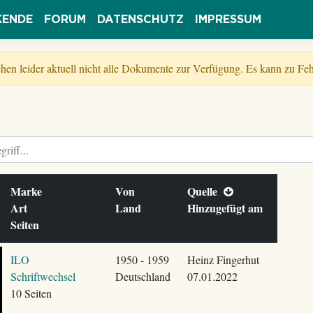
KENDE
FORUM
DATENSCHUTZ
IMPRESSUM
tehen leider aktuell nicht alle Dokumente zur Verfügung. Es kann zu 
Marke
Von
Quelle
Art
Land
Hinzugefügt am
Seiten
ILO
1950 - 1959
Heinz Fingerhut
Schriftwechsel
Deutschland
07.01.2022
10 Seiten