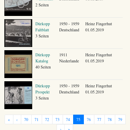
2 Seiten
Dürkopp
1950 - 1959
Heinz Fingerhut
Faltblatt
Deutschland
01.05.2019
3 Seiten
Dürkopp
1911
Heinz Fingerhut
Katalog
Niederlande
01.05.2019
40 Seiten
Dürkopp
1950 - 1959
Heinz Fingerhut
Prospekt
Deutschland
01.05.2019
3 Seiten
«
‹
70
71
72
73
74
75
76
77
78
79
›
»