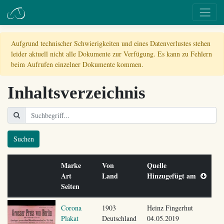
Aufgrund technischer Schwierigkeiten und eines Datenverlustes stehen
leider aktuell nicht alle Dokumente zur Verfügung. Es kann zu Fehlern
beim Aufrufen einzelner Dokumente kommen.
Inhaltsverzeichnis
Suchen
Marke
Von
Quelle
Art
Land
Hinzugefügt am
Seiten
Corona
1903
Heinz Fingerhut
Plakat
Deutschland
04.05.2019