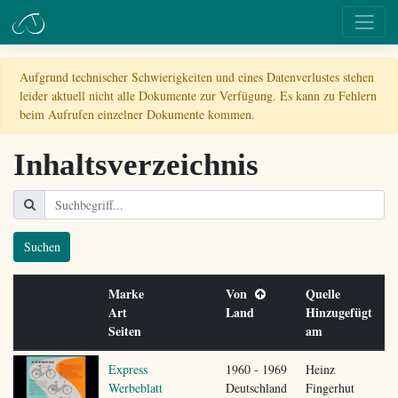
Aufgrund technischer Schwierigkeiten und eines Datenverlustes stehen
leider aktuell nicht alle Dokumente zur Verfügung. Es kann zu Fehlern
beim Aufrufen einzelner Dokumente kommen.
Inhaltsverzeichnis
Suchen
Marke
Von
Quelle
Art
Land
Hinzugefügt
Seiten
am
Express
1960 - 1969
Heinz
Werbeblatt
Deutschland
Fingerhut