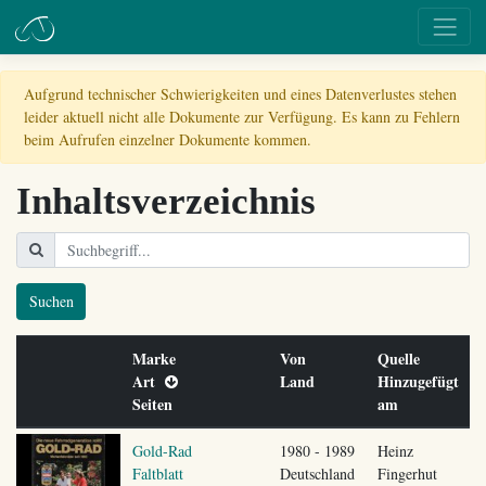
Aufgrund technischer Schwierigkeiten und eines Datenverlustes stehen
leider aktuell nicht alle Dokumente zur Verfügung. Es kann zu Fehlern
beim Aufrufen einzelner Dokumente kommen.
Inhaltsverzeichnis
Suchen
Marke
Von
Quelle
Art
Land
Hinzugefügt
Seiten
am
Gold-Rad
1980 - 1989
Heinz
Faltblatt
Deutschland
Fingerhut