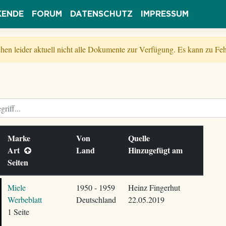
KENDE
FORUM
DATENSCHUTZ
IMPRESSUM
tehen leider aktuell nicht alle Dokumente zur Verfügung. Es kann zu 
Marke
Von
Quelle
Art
Land
Hinzugefügt am
Seiten
Miele
1950 - 1959
Heinz Fingerhut
Werbeblatt
Deutschland
22.05.2019
1 Seite