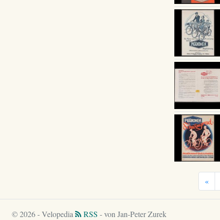
«
© 2026 - Velopedia
RSS
- von Jan-Peter Zurek