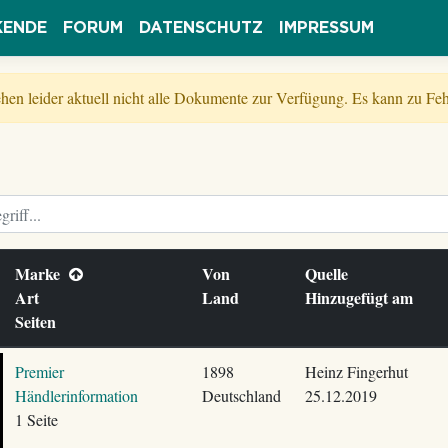
KENDE
FORUM
DATENSCHUTZ
IMPRESSUM
tehen leider aktuell nicht alle Dokumente zur Verfügung. Es kann zu 
Marke
Von
Quelle
Art
Land
Hinzugefügt am
Seiten
Premier
1898
Heinz Fingerhut
Händlerinformation
Deutschland
25.12.2019
1 Seite