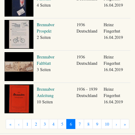
4 Seiten
16.04.2019
Brennabor
1936
Heinz
Prospekt
Deutschland
Fingerhut
2 Seiten
16.04.2019
Brennabor
1936
Heinz
Faltblatt
Deutschland
Fingerhut
3 Seiten
16.04.2019
Brennabor
1936 - 1939
Heinz
Anleitung
Deutschland
Fingerhut
10 Seiten
16.04.2019
«
‹
1
2
3
4
5
6
7
8
9
10
›
»