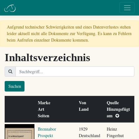
Aufgrund technischer Schwierigkeiten und eines Datenverlustes stehen
leider aktuell nicht alle Dokumente zur Verfügung. Es kann zu Fehlern
beim Aufrufen einzelner Dokumente kommen.
Inhaltsverzeichnis
Suchen
Marke
Von
Quelle
Art
Land
Hinzugefügt
Seiten
am
Brennabor
1929
Heinz
Prospekt
Deutschland
Fingerhut