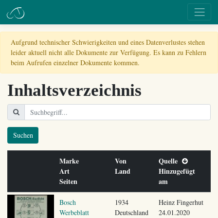
Aufgrund technischer Schwierigkeiten und eines Datenverlustes stehen
leider aktuell nicht alle Dokumente zur Verfügung. Es kann zu Fehlern
beim Aufrufen einzelner Dokumente kommen.
Inhaltsverzeichnis
Suchen
Marke
Von
Quelle
Art
Land
Hinzugefügt
Seiten
am
Bosch
1934
Heinz Fingerhut
Werbeblatt
Deutschland
24.01.2020