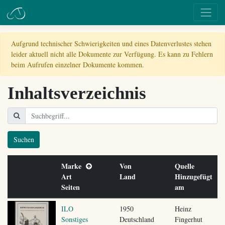
Aufgrund technischer Schwierigkeiten und eines Datenverlustes stehen
leider aktuell nicht alle Dokumente zur Verfügung. Es kann zu Fehlern
beim Aufrufen einzelner Dokumente kommen.
Inhaltsverzeichnis
Suchen
Marke
Von
Quelle
Art
Land
Hinzugefügt
Seiten
am
ILO
1950
Heinz
Sonstiges
Deutschland
Fingerhut