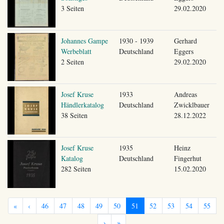
3 Seiten
29.02.2020
Johannes Gampe
1930 - 1939
Gerhard
Werbeblatt
Deutschland
Eggers
2 Seiten
29.02.2020
Josef Kruse
1933
Andreas
Händlerkatalog
Deutschland
Zwicklbauer
38 Seiten
28.12.2022
Josef Kruse
1935
Heinz
Katalog
Deutschland
Fingerhut
282 Seiten
15.02.2020
«
‹
46
47
48
49
50
51
52
53
54
55
›
»