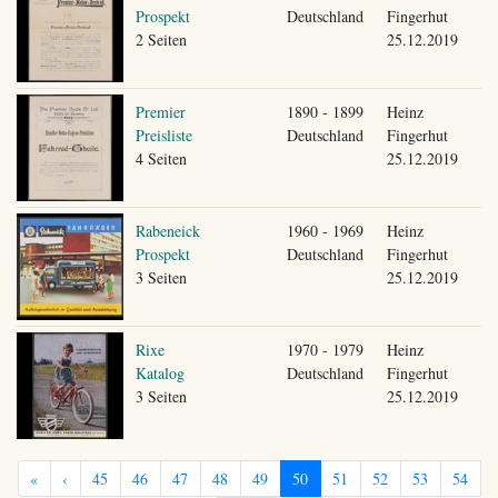
Prospekt
Deutschland
Fingerhut
2 Seiten
25.12.2019
Premier
1890 - 1899
Heinz
Preisliste
Deutschland
Fingerhut
4 Seiten
25.12.2019
Rabeneick
1960 - 1969
Heinz
Prospekt
Deutschland
Fingerhut
3 Seiten
25.12.2019
Rixe
1970 - 1979
Heinz
Katalog
Deutschland
Fingerhut
3 Seiten
25.12.2019
«
‹
45
46
47
48
49
50
51
52
53
54