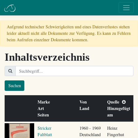
Aufgrund technischer Schwierigkeiten und eines Datenverlustes stehen
leider aktuell nicht alle Dokumente zur Verfügung. Es kann zu Fehlern
beim Aufrufen einzelner Dokumente kommen.
Inhaltsverzeichnis
Suchen
Marke
Von
Quelle
Art
Land
Hinzugefügt
Seiten
am
Stricker
1960 - 1969
Heinz
Faltblatt
Deutschland
Fingerhut