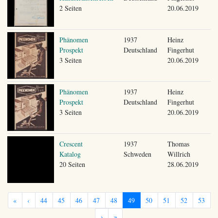
2 Seiten
20.06.2019
Phänomen
1937
Heinz
Prospekt
Deutschland
Fingerhut
3 Seiten
20.06.2019
Phänomen
1937
Heinz
Prospekt
Deutschland
Fingerhut
3 Seiten
20.06.2019
Crescent
1937
Thomas
Katalog
Schweden
Willrich
20 Seiten
28.06.2019
«
‹
44
45
46
47
48
49
50
51
52
53
›
»