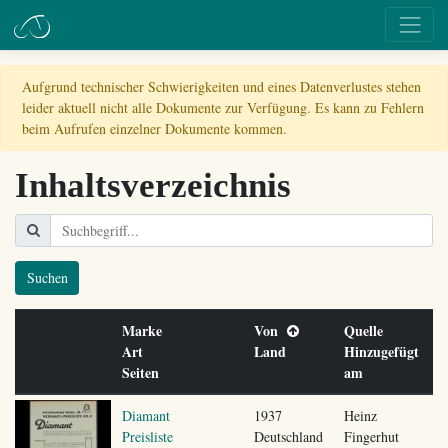
Aufgrund technischer Schwierigkeiten und eines Datenverlustes stehen
leider aktuell nicht alle Dokumente zur Verfügung. Es kann zu Fehlern
beim Aufrufen einzelner Dokumente kommen.
Inhaltsverzeichnis
Suchen
Marke
Von
Quelle
Art
Land
Hinzugefügt
Seiten
am
Diamant
1937
Heinz
Preisliste
Deutschland
Fingerhut