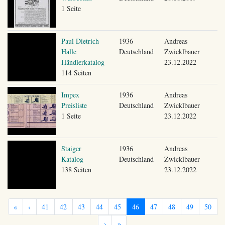
1 Seite
Paul Dietrich
1936
Andreas
Halle
Deutschland
Zwicklbauer
Händlerkatalog
23.12.2022
114 Seiten
Impex
1936
Andreas
Preisliste
Deutschland
Zwicklbauer
1 Seite
23.12.2022
Staiger
1936
Andreas
Katalog
Deutschland
Zwicklbauer
138 Seiten
23.12.2022
«
‹
41
42
43
44
45
46
47
48
49
50
›
»