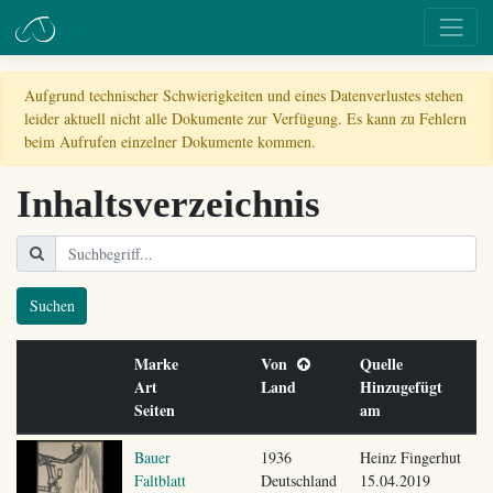
Aufgrund technischer Schwierigkeiten und eines Datenverlustes stehen
leider aktuell nicht alle Dokumente zur Verfügung. Es kann zu Fehlern
beim Aufrufen einzelner Dokumente kommen.
Inhaltsverzeichnis
Suchen
Marke
Von
Quelle
Art
Land
Hinzugefügt
Seiten
am
Bauer
1936
Heinz Fingerhut
Faltblatt
Deutschland
15.04.2019