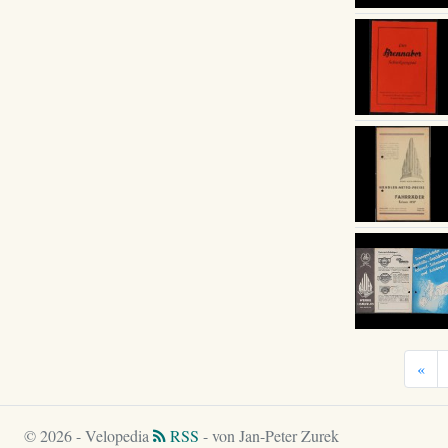
«
© 2026 - Velopedia
RSS
- von Jan-Peter Zurek