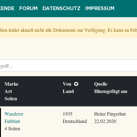
KENDE
FORUM
DATENSCHUTZ
IMPRESSUM
tehen leider aktuell nicht alle Dokumente zur Verfügung. Es kann zu 
Marke
Von
Quelle
Art
Land
Hinzugefügt am
Seiten
Wanderer
1935
Heinz Fingerhut
Faltblatt
Deutschland
22.02.2020
4 Seiten