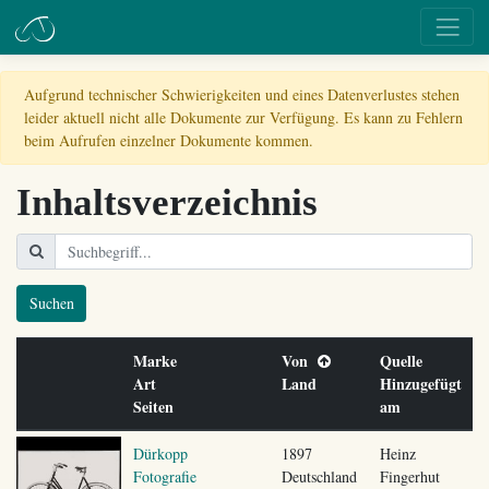
Aufgrund technischer Schwierigkeiten und eines Datenverlustes stehen
leider aktuell nicht alle Dokumente zur Verfügung. Es kann zu Fehlern
beim Aufrufen einzelner Dokumente kommen.
Inhaltsverzeichnis
Suchen
Marke
Von
Quelle
Art
Land
Hinzugefügt
Seiten
am
Dürkopp
1897
Heinz
Fotografie
Deutschland
Fingerhut