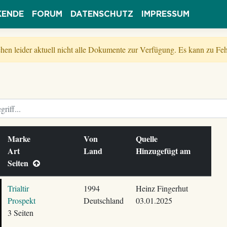
KENDE
FORUM
DATENSCHUTZ
IMPRESSUM
tehen leider aktuell nicht alle Dokumente zur Verfügung. Es kann zu 
Marke
Von
Quelle
Art
Land
Hinzugefügt am
Seiten
Trialtir
1994
Heinz Fingerhut
Prospekt
Deutschland
03.01.2025
3 Seiten