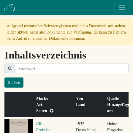
Aufgrund technischer Schwierigkeiten und eines Datenverlustes stehen
leider aktuell nicht alle Dokumente zur Verfügung. Es kann zu Fehlern
beim Aufrufen einzelner Dokumente kommen.
Inhaltsverzeichnis
Suchen
Marke
Von
Quelle
Art
Land
Hinzugefügt
Seiten
am
Elfa
1932
Heinz
Preisliste
Deutschland
Fingerhut