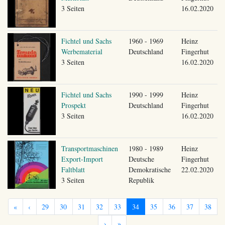
3 Seiten
16.02.2020
Fichtel und Sachs
1960 - 1969
Heinz
Werbematerial
Deutschland
Fingerhut
3 Seiten
16.02.2020
Fichtel und Sachs
1990 - 1999
Heinz
Prospekt
Deutschland
Fingerhut
3 Seiten
16.02.2020
Transportmaschinen
1980 - 1989
Heinz
Export-Import
Deutsche
Fingerhut
Faltblatt
Demokratische
22.02.2020
3 Seiten
Republik
«
‹
29
30
31
32
33
34
35
36
37
38
›
»