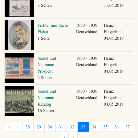
3 Seiten
11.05.2019
Fichtel und Sachs
1930 - 1939
Heinz
Plakat
Deutschland
Fingerhut
1 Seite
04.05.2019
Seidel und
1930 - 1939
Heinz
Naumann
Deutschland
Fingerhut
Prospekt
04.05.2019
2 Seiten
Seidel und
1930 - 1939
Heinz
Naumann
Deutschland
Fingerhut
Katalog
04.05.2019
16 Seiten
«
‹
28
29
30
31
32
33
34
35
36
37
›
»