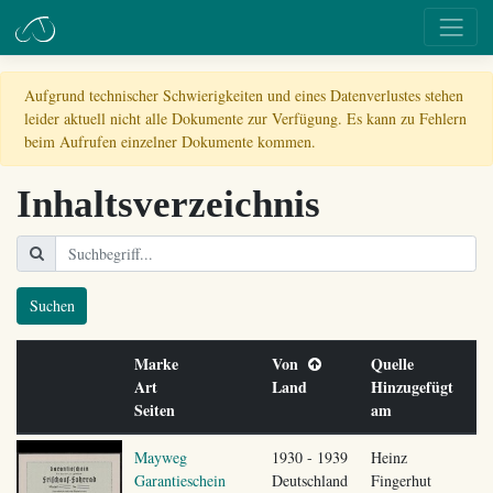
Aufgrund technischer Schwierigkeiten und eines Datenverlustes stehen
leider aktuell nicht alle Dokumente zur Verfügung. Es kann zu Fehlern
beim Aufrufen einzelner Dokumente kommen.
Inhaltsverzeichnis
Suchen
Marke
Von
Quelle
Art
Land
Hinzugefügt
Seiten
am
Mayweg
1930 - 1939
Heinz
Garantieschein
Deutschland
Fingerhut