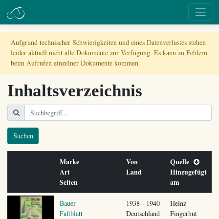
Aufgrund technischer Schwierigkeiten und eines Datenverlustes stehen
leider aktuell nicht alle Dokumente zur Verfügung. Es kann zu Fehlern
beim Aufrufen einzelner Dokumente kommen.
Inhaltsverzeichnis
Suchen
Marke
Von
Quelle
Art
Land
Hinzugefügt
Seiten
am
Bauer
1938 - 1940
Heinz
Faltblatt
Deutschland
Fingerhut