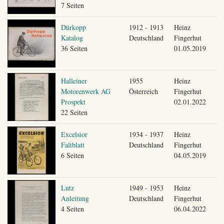
7 Seiten
Dürkopp
1912 - 1913
Heinz
Katalog
Deutschland
Fingerhut
36 Seiten
01.05.2019
Halleiner
1955
Heinz
Motorenwerk AG
Österreich
Fingerhut
Prospekt
02.01.2022
22 Seiten
Excelsior
1934 - 1937
Heinz
Faltblatt
Deutschland
Fingerhut
6 Seiten
04.05.2019
Lutz
1949 - 1953
Heinz
Anleitung
Deutschland
Fingerhut
4 Seiten
06.04.2022