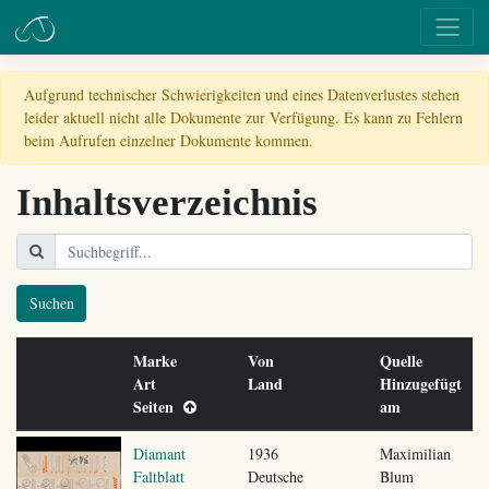
Aufgrund technischer Schwierigkeiten und eines Datenverlustes stehen
leider aktuell nicht alle Dokumente zur Verfügung. Es kann zu Fehlern
beim Aufrufen einzelner Dokumente kommen.
Inhaltsverzeichnis
Suchen
Marke
Von
Quelle
Art
Land
Hinzugefügt
Seiten
am
Diamant
1936
Maximilian
Faltblatt
Deutsche
Blum