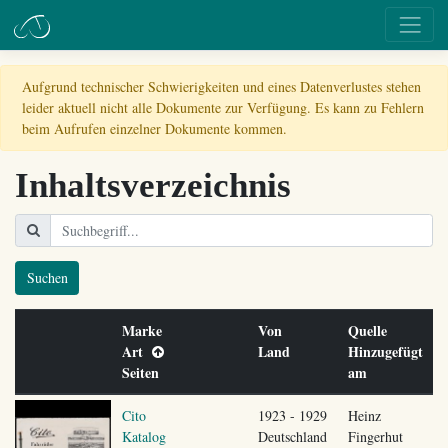
Aufgrund technischer Schwierigkeiten und eines Datenverlustes stehen
leider aktuell nicht alle Dokumente zur Verfügung. Es kann zu Fehlern
beim Aufrufen einzelner Dokumente kommen.
Inhaltsverzeichnis
Suchen
Marke
Von
Quelle
Art
Land
Hinzugefügt
Seiten
am
Cito
1923 - 1929
Heinz
Katalog
Deutschland
Fingerhut