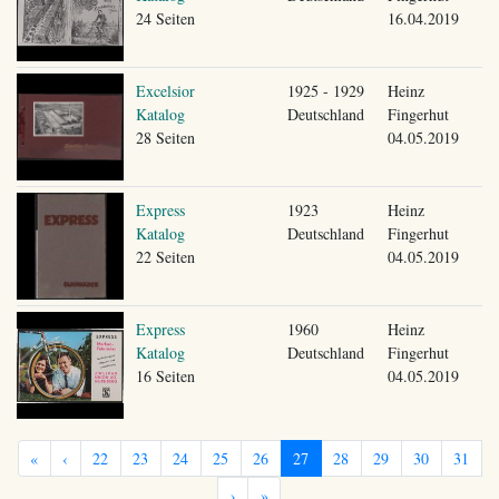
24 Seiten
16.04.2019
Excelsior
1925 - 1929
Heinz
Katalog
Deutschland
Fingerhut
28 Seiten
04.05.2019
Express
1923
Heinz
Katalog
Deutschland
Fingerhut
22 Seiten
04.05.2019
Express
1960
Heinz
Katalog
Deutschland
Fingerhut
16 Seiten
04.05.2019
«
‹
22
23
24
25
26
27
28
29
30
31
›
»