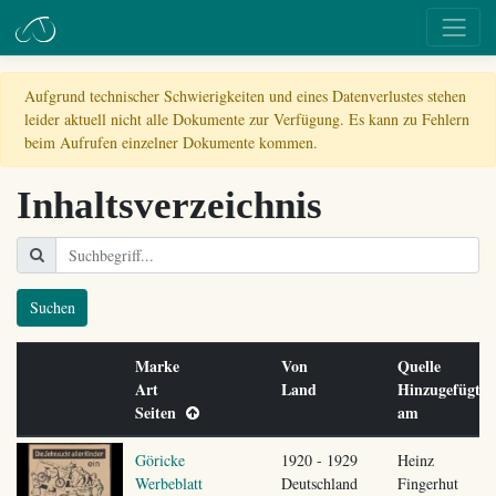
Aufgrund technischer Schwierigkeiten und eines Datenverlustes stehen
leider aktuell nicht alle Dokumente zur Verfügung. Es kann zu Fehlern
beim Aufrufen einzelner Dokumente kommen.
Inhaltsverzeichnis
Suchen
Marke
Von
Quelle
Art
Land
Hinzugefügt
Seiten
am
Göricke
1920 - 1929
Heinz
Werbeblatt
Deutschland
Fingerhut