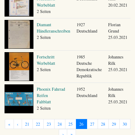
Werbeblatt
20.02.2021
2 Seiten
Diamant
1927
Florian
Händleranschreiben
Deutschland
Grund
2 Seiten
25.03.2021
Fortschritt
1985
Johannes
Werbeblatt
Deutsche
Rilk
2 Seiten
Demokratische
25.03.2021
Republik
Phoenix Fahrrad
1952
Johannes
Reifen
Deutschland
Rilk
Faltblatt
25.03.2021
2 Seiten
«
‹
21
22
23
24
25
26
27
28
29
30
›
»