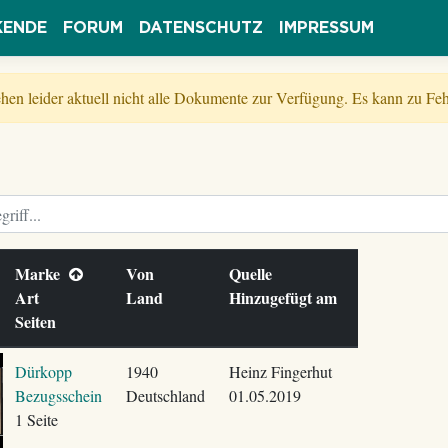
KENDE
FORUM
DATENSCHUTZ
IMPRESSUM
tehen leider aktuell nicht alle Dokumente zur Verfügung. Es kann zu 
Marke
Von
Quelle
Art
Land
Hinzugefügt am
Seiten
Dürkopp
1940
Heinz Fingerhut
Bezugsschein
Deutschland
01.05.2019
1 Seite