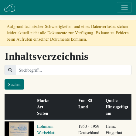
Aufgrund technischer Schwierigkeiten und eines Datenverlustes stehen
leider aktuell nicht alle Dokumente zur Verfügung. Es kann zu Fehlern
beim Aufrufen einzelner Dokumente kommen.
Inhaltsverzeichnis
Suchen
Marke
Von
Quelle
Art
Land
Hinzugefügt
Seiten
am
Lohmann
1950 - 1959
Heinz
Werbeblatt
Deutschland
Fingerhut