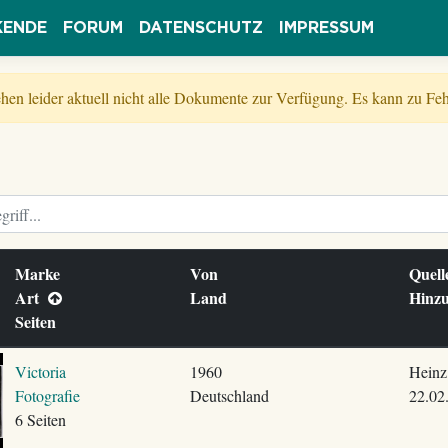
KENDE
FORUM
DATENSCHUTZ
IMPRESSUM
tehen leider aktuell nicht alle Dokumente zur Verfügung. Es kann zu 
Marke
Von
Quel
Art
Land
Hinz
Seiten
Victoria
1960
Heinz
Fotografie
Deutschland
22.02
6 Seiten