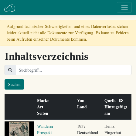
Aufgrund technischer Schwierigkeiten und eines Datenverlustes stehen
leider aktuell nicht alle Dokumente zur Verfügung. Es kann zu Fehlern
beim Aufrufen einzelner Dokumente kommen.
Inhaltsverzeichnis
Suchen
Marke
Von
Quelle
Art
Land
Hinzugefügt
Seiten
am
Wanderer
1937
Heinz
Prospekt
Deutschland
Fingerhut