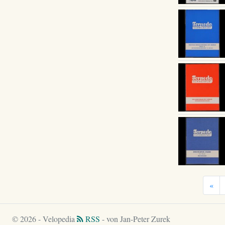
«
© 2026 - Velopedia
RSS
- von Jan-Peter Zurek