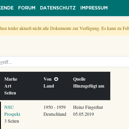
KENDE
FORUM
DATENSCHUTZ
IMPRESSUM
tehen leider aktuell nicht alle Dokumente zur Verfügung. Es kann zu 
Marke
Von
Quelle
Art
Land
Hinzugefügt am
Seiten
NSU
1950 - 1959
Heinz Fingerhut
Prospekt
Deutschland
05.05.2019
3 Seiten