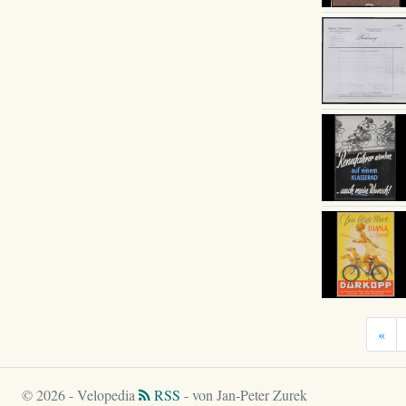
«
© 2026 - Velopedia
RSS
- von Jan-Peter Zurek