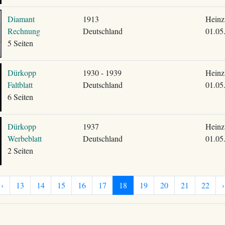
Diamant
1913
Heinz
Rechnung
Deutschland
01.05
5 Seiten
Dürkopp
1930 - 1939
Heinz
Faltblatt
Deutschland
01.05
6 Seiten
Dürkopp
1937
Heinz
Werbeblatt
Deutschland
01.05
2 Seiten
‹
13
14
15
16
17
18
19
20
21
22
›