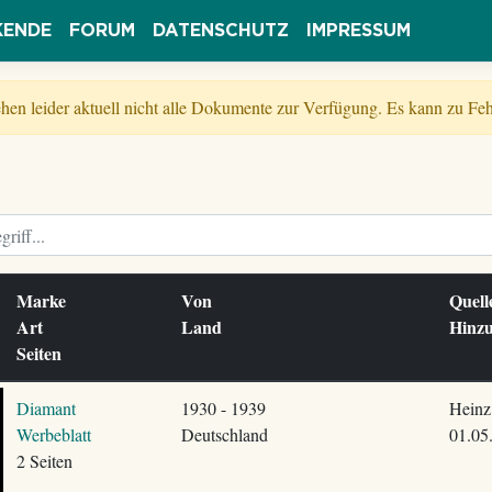
KENDE
FORUM
DATENSCHUTZ
IMPRESSUM
tehen leider aktuell nicht alle Dokumente zur Verfügung. Es kann zu 
Marke
Von
Quel
Art
Land
Hinz
Seiten
Diamant
1930 - 1939
Heinz
Werbeblatt
Deutschland
01.05
2 Seiten