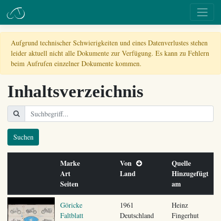
Aufgrund technischer Schwierigkeiten und eines Datenverlustes stehen
leider aktuell nicht alle Dokumente zur Verfügung. Es kann zu Fehlern
beim Aufrufen einzelner Dokumente kommen.
Inhaltsverzeichnis
Suchen
Marke
Von
Quelle
Art
Land
Hinzugefügt
Seiten
am
Göricke
1961
Heinz
Faltblatt
Deutschland
Fingerhut