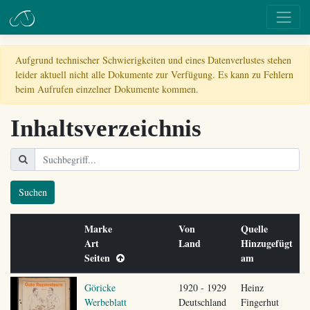
Aufgrund technischer Schwierigkeiten und eines Datenverlustes stehen
leider aktuell nicht alle Dokumente zur Verfügung. Es kann zu Fehlern
beim Aufrufen einzelner Dokumente kommen.
Inhaltsverzeichnis
Suchen
Marke
Von
Quelle
Art
Land
Hinzugefügt
Seiten
am
Göricke
1920 - 1929
Heinz
Werbeblatt
Deutschland
Fingerhut