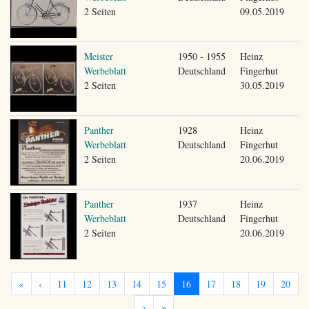
2 Seiten
09.05.2019
Meister
1950 - 1955
Heinz
Werbeblatt
Deutschland
Fingerhut
2 Seiten
30.05.2019
Panther
1928
Heinz
Werbeblatt
Deutschland
Fingerhut
2 Seiten
20.06.2019
Panther
1937
Heinz
Werbeblatt
Deutschland
Fingerhut
2 Seiten
20.06.2019
«
‹
11
12
13
14
15
16
17
18
19
20
›
»