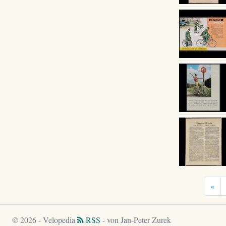
«
© 2026 - Velopedia
RSS
- von Jan-Peter Zurek