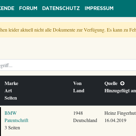
KENDE
FORUM
DATENSCHUTZ
IMPRESSUM
tehen leider aktuell nicht alle Dokumente zur Verfügung. Es kann zu 
Marke
Von
Quelle
Art
Land
Hinzugefügt 
Seiten
BMW
1948
Heinz Fingerhut
Patentschrift
Deutschland
16.04.2019
3 Seiten