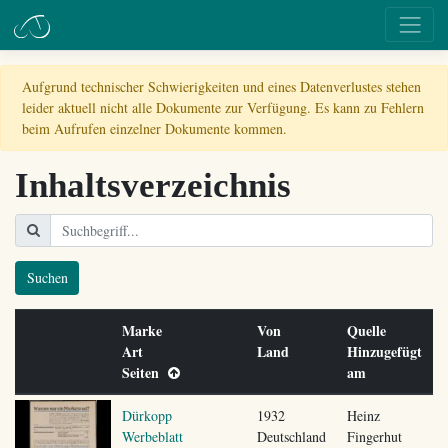
Aufgrund technischer Schwierigkeiten und eines Datenverlustes stehen
leider aktuell nicht alle Dokumente zur Verfügung. Es kann zu Fehlern
beim Aufrufen einzelner Dokumente kommen.
Inhaltsverzeichnis
Suchen
Marke
Von
Quelle
Art
Land
Hinzugefügt
Seiten
am
Dürkopp
1932
Heinz
Werbeblatt
Deutschland
Fingerhut