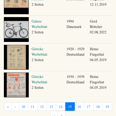
2 Seiten
12.11.2019
Galaxe
1994
Gerd
Werbeblatt
Dänemark
Böttcher
2 Seiten
02.08.2022
Göricke
1920 - 1929
Heinz
Werbeblatt
Deutschland
Fingerhut
2 Seiten
04.05.2019
Göricke
1930 - 1939
Heinz
Werbeblatt
Deutschland
Fingerhut
2 Seiten
04.05.2019
«
‹
10
11
12
13
14
15
16
17
18
19
›
»