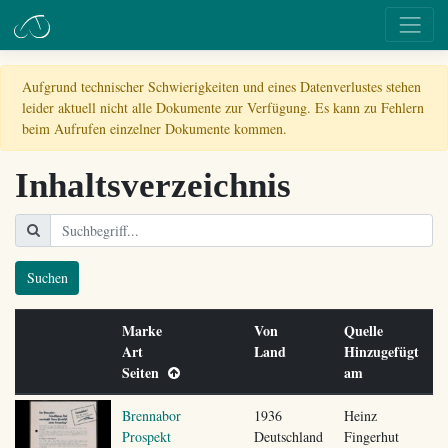
Aufgrund technischer Schwierigkeiten und eines Datenverlustes stehen
leider aktuell nicht alle Dokumente zur Verfügung. Es kann zu Fehlern
beim Aufrufen einzelner Dokumente kommen.
Inhaltsverzeichnis
Suchen
Marke
Von
Quelle
Art
Land
Hinzugefügt
Seiten
am
Brennabor
1936
Heinz
Prospekt
Deutschland
Fingerhut