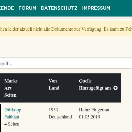
KENDE
FORUM
DATENSCHUTZ
IMPRESSUM
tehen leider aktuell nicht alle Dokumente zur Verfügung. Es kann zu 
Marke
Von
Quelle
Art
Land
Hinzugefügt am
Seiten
Dürkopp
1933
Heinz Fingerhut
Faltblatt
Deutschland
01.05.2019
4 Seiten