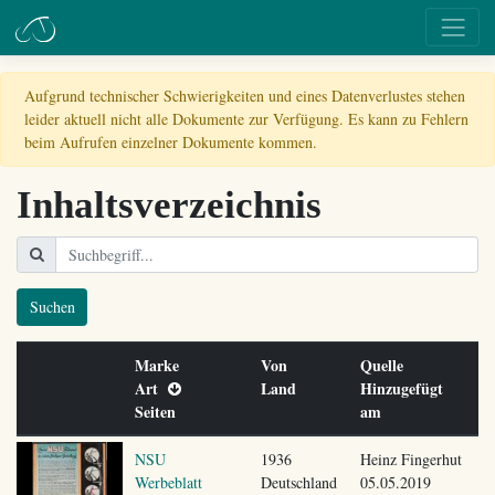
Aufgrund technischer Schwierigkeiten und eines Datenverlustes stehen
leider aktuell nicht alle Dokumente zur Verfügung. Es kann zu Fehlern
beim Aufrufen einzelner Dokumente kommen.
Inhaltsverzeichnis
Suchen
Marke
Von
Quelle
Art
Land
Hinzugefügt
Seiten
am
NSU
1936
Heinz Fingerhut
Werbeblatt
Deutschland
05.05.2019