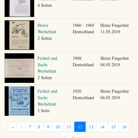
4 Seiten
Horex
1960 - 1969
Heinz Fingerhut
Werbeblatt
Deutschland
11.05.2019
2 Seiten
Fichtel und
1908
Heinz Fingerhut
Sachs
Deutschland
04.05.2019
Werbeblatt
2 Seiten
Fichtel und
1920
Heinz Fingerhut
Sachs
Deutschland
04.05.2019
Werbeblatt
1 Seite
«
‹
7
8
9
10
11
12
13
14
15
16
›
»