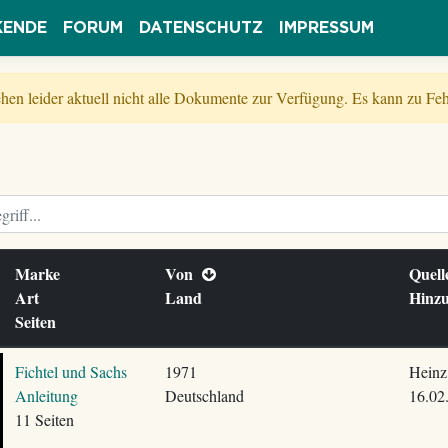
KENDE
FORUM
DATENSCHUTZ
IMPRESSUM
tehen leider aktuell nicht alle Dokumente zur Verfügung. Es kann zu 
Marke
Von
Quel
Art
Land
Hinz
Seiten
Fichtel und Sachs
1971
Heinz
Anleitung
Deutschland
16.02
11 Seiten