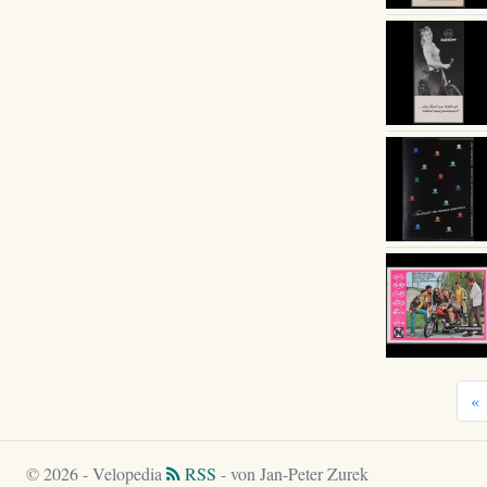
«
© 2026 - Velopedia
RSS
- von Jan-Peter Zurek