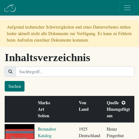
Aufgrund technischer Schwierigkeiten und eines Datenverlustes stehen
leider aktuell nicht alle Dokumente zur Verfügung. Es kann zu Fehlern
beim Aufrufen einzelner Dokumente kommen.
Inhaltsverzeichnis
Suchen
Marke
Von
Quelle
Art
Land
Hinzugefügt
Seiten
am
Brennabor
1925
Heinz
Katalog
Deutschland
Fingerhut