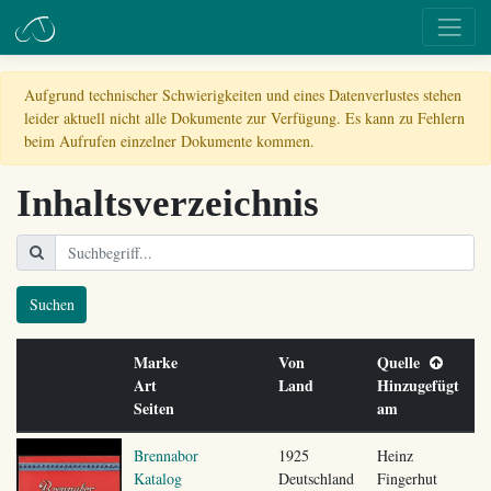
Aufgrund technischer Schwierigkeiten und eines Datenverlustes stehen
leider aktuell nicht alle Dokumente zur Verfügung. Es kann zu Fehlern
beim Aufrufen einzelner Dokumente kommen.
Inhaltsverzeichnis
Suchen
Marke
Von
Quelle
Art
Land
Hinzugefügt
Seiten
am
Brennabor
1925
Heinz
Katalog
Deutschland
Fingerhut