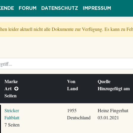
KENDE
FORUM
DATENSCHUTZ
IMPRESSUM
tehen leider aktuell nicht alle Dokumente zur Verfügung. Es kann zu 
Marke
Von
Quelle
Art
Land
Hinzugefügt am
Seiten
Stricker
1955
Heinz Fingerhut
Faltblatt
Deutschland
03.01.2021
7 Seiten