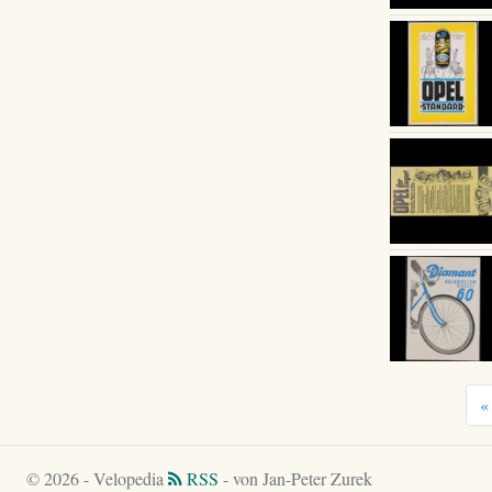
«
© 2026 - Velopedia
RSS
- von Jan-Peter Zurek