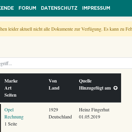
KENDE
FORUM
DATENSCHUTZ
IMPRESSUM
tehen leider aktuell nicht alle Dokumente zur Verfügung. Es kann zu 
Marke
Von
Quelle
Art
Land
Hinzugefügt am
Seiten
Opel
1929
Heinz Fingerhut
Rechnung
Deutschland
01.05.2019
1 Seite