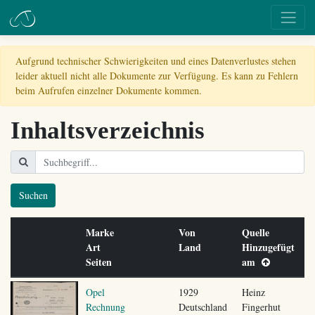
Aufgrund technischer Schwierigkeiten und eines Datenverlustes stehen
leider aktuell nicht alle Dokumente zur Verfügung. Es kann zu Fehlern
beim Aufrufen einzelner Dokumente kommen.
Inhaltsverzeichnis
Suchen
Marke
Von
Quelle
Art
Land
Hinzugefügt
Seiten
am
Opel
1929
Heinz
Rechnung
Deutschland
Fingerhut