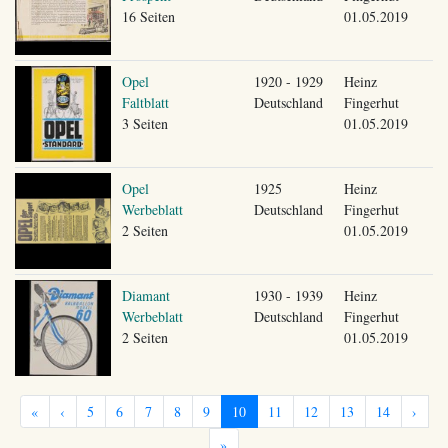
16 Seiten
01.05.2019
Opel
1920 - 1929
Heinz
Faltblatt
Deutschland
Fingerhut
3 Seiten
01.05.2019
Opel
1925
Heinz
Werbeblatt
Deutschland
Fingerhut
2 Seiten
01.05.2019
Diamant
1930 - 1939
Heinz
Werbeblatt
Deutschland
Fingerhut
2 Seiten
01.05.2019
«
‹
5
6
7
8
9
10
11
12
13
14
›
»