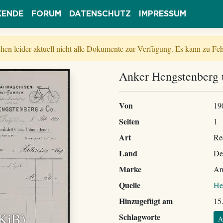
KENDE
FORUM
DATENSCHUTZ
IMPRESSUM
tehen leider aktuell nicht alle Dokumente zur Verfügung. Es kann zu 
Anker Hengstenberg 
Von
19
Seiten
1
Art
Re
Land
De
Marke
An
Quelle
He
Hinzugefügt am
15
 KiB)
Schlagworte
A