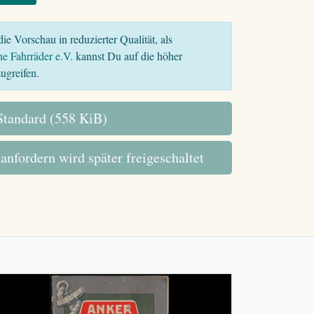
ie Vorschau in reduzierter Qualität, als
he Fahrräder e.V.
kannst Du auf die höher
ugreifen.
tandard (558 KiB)
 anfordern wird später freigeschaltet