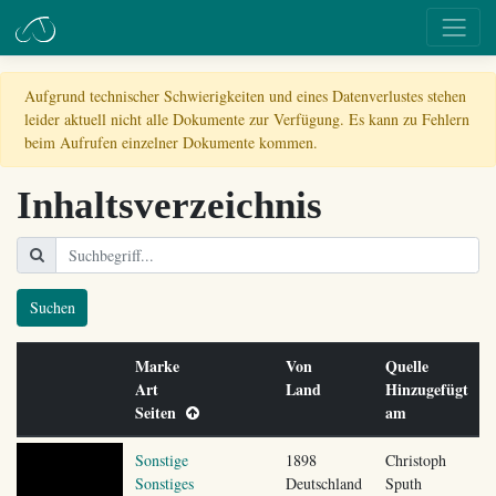
Aufgrund technischer Schwierigkeiten und eines Datenverlustes stehen
leider aktuell nicht alle Dokumente zur Verfügung. Es kann zu Fehlern
beim Aufrufen einzelner Dokumente kommen.
Inhaltsverzeichnis
Suchen
Marke
Von
Quelle
Art
Land
Hinzugefügt
Seiten
am
Sonstige
1898
Christoph
Sonstiges
Deutschland
Sputh