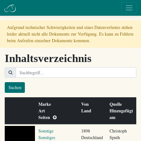
Aufgrund technischer Schwierigkeiten und eines Datenverlustes stehen
leider aktuell nicht alle Dokumente zur Verfügung. Es kann zu Fehlern
beim Aufrufen einzelner Dokumente kommen.
Inhaltsverzeichnis
Suchen
Marke
Von
Quelle
Art
Land
Hinzugefügt
Seiten
am
Sonstige
1898
Christoph
Sonstiges
Deutschland
Sputh