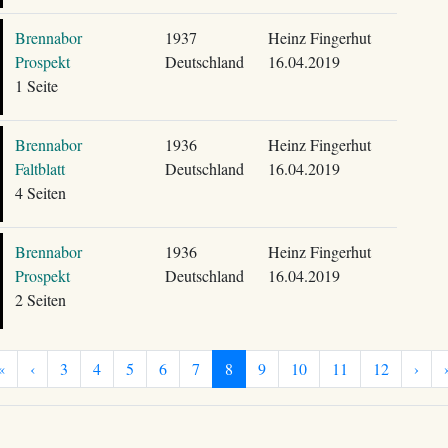
Brennabor
1937
Heinz Fingerhut
Prospekt
Deutschland
16.04.2019
1 Seite
Brennabor
1936
Heinz Fingerhut
Faltblatt
Deutschland
16.04.2019
4 Seiten
Brennabor
1936
Heinz Fingerhut
Prospekt
Deutschland
16.04.2019
2 Seiten
«
‹
3
4
5
6
7
8
9
10
11
12
›