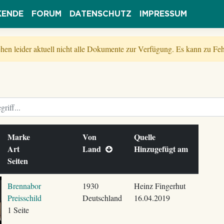
KENDE
FORUM
DATENSCHUTZ
IMPRESSUM
tehen leider aktuell nicht alle Dokumente zur Verfügung. Es kann zu 
Marke
Von
Quelle
Art
Land
Hinzugefügt am
Seiten
Brennabor
1930
Heinz Fingerhut
Preisschild
Deutschland
16.04.2019
1 Seite