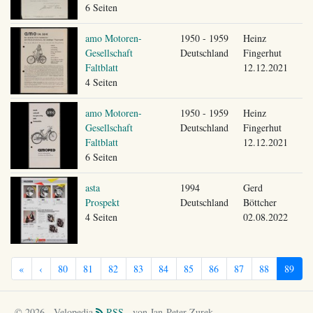
6 Seiten
amo Motoren-
1950 - 1959
Heinz
Gesellschaft
Deutschland
Fingerhut
Faltblatt
12.12.2021
4 Seiten
amo Motoren-
1950 - 1959
Heinz
Gesellschaft
Deutschland
Fingerhut
Faltblatt
12.12.2021
6 Seiten
asta
1994
Gerd
Prospekt
Deutschland
Böttcher
4 Seiten
02.08.2022
«
‹
80
81
82
83
84
85
86
87
88
89
© 2026 - Velopedia
RSS
- von Jan-Peter Zurek