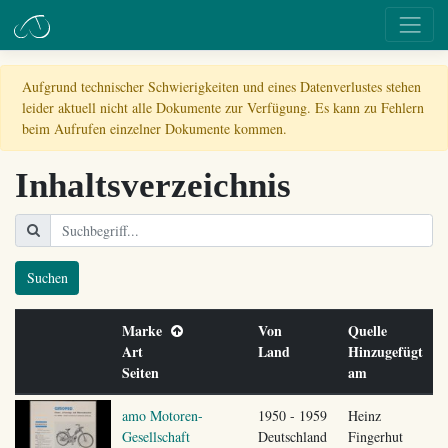
Aufgrund technischer Schwierigkeiten und eines Datenverlustes stehen
leider aktuell nicht alle Dokumente zur Verfügung. Es kann zu Fehlern
beim Aufrufen einzelner Dokumente kommen.
Inhaltsverzeichnis
Suchen
Marke
Von
Quelle
Art
Land
Hinzugefügt
Seiten
am
amo Motoren-
1950 - 1959
Heinz
Gesellschaft
Deutschland
Fingerhut