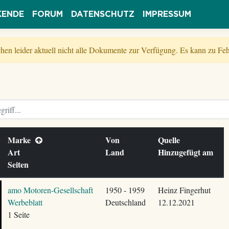
KENDE
FORUM
DATENSCHUTZ
IMPRESSUM
tehen leider aktuell nicht alle Dokumente zur Verfügung. Es kann zu 
Marke
Von
Quelle
Art
Land
Hinzugefügt am
Seiten
amo Motoren-Gesellschaft
1950 - 1959
Heinz Fingerhut
Werbeblatt
Deutschland
12.12.2021
1 Seite