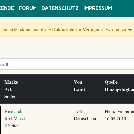
KENDE
FORUM
DATENSCHUTZ
IMPRESSUM
tehen leider aktuell nicht alle Dokumente zur Verfügung. Es kann zu 
Marke
Von
Quelle
Art
Land
Hinzugefügt
Seiten
Bismarck
1935
Heinz Fingerhu
Rad Markt
Deutschland
16.04.2019
2 Seiten