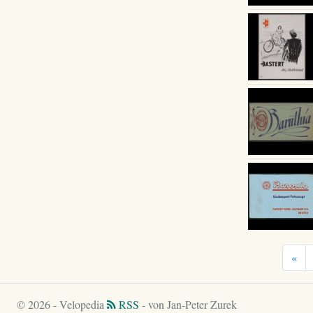
«
© 2026 - Velopedia
RSS
- von Jan-Peter Zurek