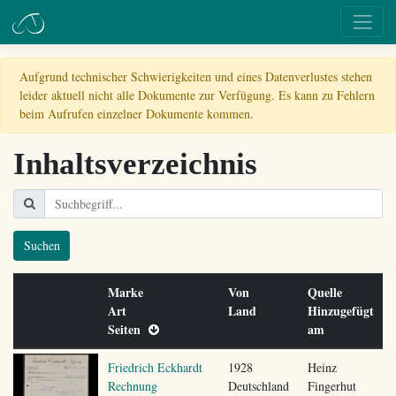
Aufgrund technischer Schwierigkeiten und eines Datenverlustes stehen
leider aktuell nicht alle Dokumente zur Verfügung. Es kann zu Fehlern
beim Aufrufen einzelner Dokumente kommen.
Inhaltsverzeichnis
Suchen
Marke
Von
Quelle
Art
Land
Hinzugefügt
Seiten
am
Friedrich Eckhardt
1928
Heinz
Rechnung
Deutschland
Fingerhut