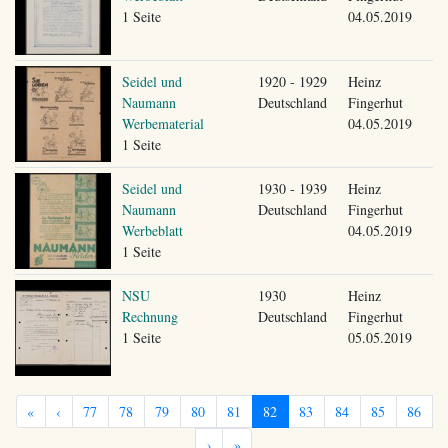
1 Seite
04.05.2019
Seidel und
1920 - 1929
Heinz
Naumann
Deutschland
Fingerhut
Werbematerial
04.05.2019
1 Seite
Seidel und
1930 - 1939
Heinz
Naumann
Deutschland
Fingerhut
Werbeblatt
04.05.2019
1 Seite
NSU
1930
Heinz
Rechnung
Deutschland
Fingerhut
1 Seite
05.05.2019
«
‹
77
78
79
80
81
82
83
84
85
86
›
»