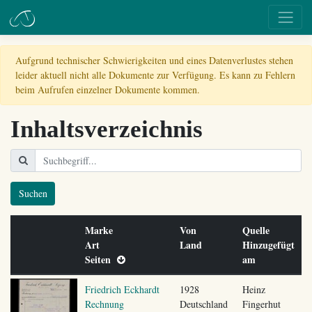
Aufgrund technischer Schwierigkeiten und eines Datenverlustes stehen
leider aktuell nicht alle Dokumente zur Verfügung. Es kann zu Fehlern
beim Aufrufen einzelner Dokumente kommen.
Inhaltsverzeichnis
Suchen
Marke
Von
Quelle
Art
Land
Hinzugefügt
Seiten
am
Friedrich Eckhardt
1928
Heinz
Rechnung
Deutschland
Fingerhut