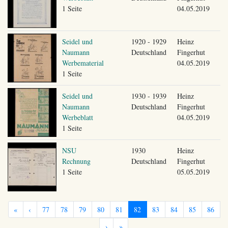
1 Seite
04.05.2019
Seidel und
1920 - 1929
Heinz
Naumann
Deutschland
Fingerhut
Werbematerial
04.05.2019
1 Seite
Seidel und
1930 - 1939
Heinz
Naumann
Deutschland
Fingerhut
Werbeblatt
04.05.2019
1 Seite
NSU
1930
Heinz
Rechnung
Deutschland
Fingerhut
1 Seite
05.05.2019
«
‹
77
78
79
80
81
82
83
84
85
86
›
»