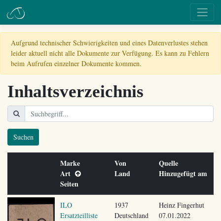
Aufgrund technischer Schwierigkeiten und eines Datenverlustes stehen
leider aktuell nicht alle Dokumente zur Verfügung. Es kann zu Fehlern
beim Aufrufen einzelner Dokumente kommen.
Inhaltsverzeichnis
Suchen
Marke
Von
Quelle
Art
Land
Hinzugefügt am
Seiten
ILO
1937
Heinz Fingerhut
Ersatzteilliste
Deutschland
07.01.2022